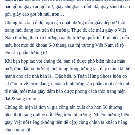
bao gồm: giày cao gót nữ, giày slingback đính đá, giày sandal cao
gót, giày cao gót bít mũi trơn…
Chúng tôi còn có đội ngũ cập nhật những mẫu giày dép nữ thời
trang mới đang hot trên thị trường. Thực tế, các mẫu giày ở Việt
Nam thường theo xu hướng của thị trường quốc tế. Phổ biến, nếu
mẫu hot mới thì khoản 6-8 tháng sau thị trường Việt Nam sẽ rộ
lên sản phẩm tương tự.
Khi bạn hợp tác với chúng tôi, bạn sẽ được phổ biến nhiều mẫu
mới, đón đầu xu hướng thời trang trong tương lai, đây chính là thế
mạnh cho các nhà bán lẻ.
Đặc biệt, ở Tuấn Hùng Shoes luôn có
sự đầu tư về form dáng, chuẩn chỉnh từng sản phẩm một cách tinh
tế nhất, mỗi mẫu giày đảm bảo được phong cách thời trang hiện
đại & sang trọng
Chúng tôi hiện là đơn vị gia công sản xuất cho hơn 50 thương
hiệu thời trang online nổi tiếng trên thị trường. Nhiều thương hiệu
giày Việt nổi tiếng (không tiện đề cập) cũng chính là khách hàng
của chúng tôi.