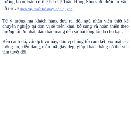
trường hoàn toàn có thể liên hệ Tuấn Hùng Shoes để được tư vấn,
hỗ trợ về
.
dịch vụ thiết kế giày độc quyền
Từ ý tưởng mà khách hàng đưa ra, đội ngũ nhân viên thiết kế
chuyên nghiệp tại đơn vị sẽ triển khai, bổ sung và hoàn thiện theo
hướng tối ưu nhất, đảm bảo mang đến sự hài lòng tối đa cho bạn.
Bên cạnh đó, với dịch vụ này, đơn vị chúng tôi cam kết bảo mật các
thông tin, kiểu dáng, mẫu mã giày dép, giúp khách hàng có thể yên
tâm tuyệt đối.