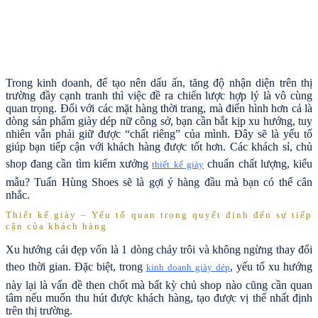
Trong kinh doanh, để tạo nên dấu ấn, tăng độ nhận diện trên thị
trường đầy cạnh tranh thì việc đề ra chiến lược hợp lý là vô cùng
quan trọng. Đối với các mặt hàng thời trang, mà điển hình hơn cả là
dòng sản phẩm giày dép nữ công sở, bạn cần bắt kịp xu hướng, tuy
nhiên vẫn phải giữ được “chất riêng” của mình. Đây sẽ là yếu tố
giúp bạn tiếp cận với khách hàng được tốt hơn. Các khách sỉ, chủ
shop đang cần tìm kiếm xưởng
chuẩn chất lượng, kiểu
thiết kế giày
mẫu? Tuấn Hùng Shoes sẽ là gợi ý hàng đầu mà bạn có thể cân
nhắc.
Thiết kế giày – Yếu tố quan trọng quyết định đến sự tiếp
cận của khách hàng
Xu hướng cái đẹp vốn là 1 dòng chảy trôi và không ngừng thay đổi
theo thời gian. Đặc biệt, trong
, yếu tố xu hướng
kinh doanh giày dép
này lại là vấn đề then chốt mà bất kỳ chủ shop nào cũng cần quan
tâm nếu muốn thu hút được khách hàng, tạo được vị thế nhất định
trên thị trường.