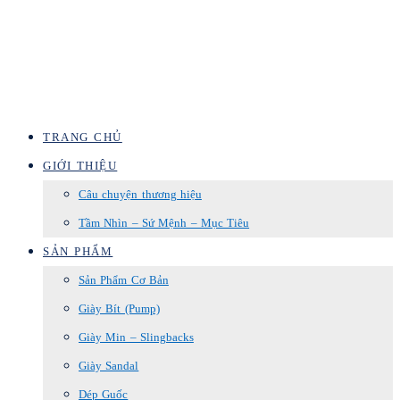
TRANG CHỦ
GIỚI THIỆU
Câu chuyện thương hiệu
Tầm Nhìn – Sứ Mệnh – Mục Tiêu
SẢN PHẨM
Sản Phẩm Cơ Bản
Giày Bít (Pump)
Giày Min – Slingbacks
Giày Sandal
Dép Guốc