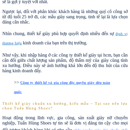
sẽ là gợi ý tuyệt vời nhất.
Ngược lại, đối với phân khúc khách hàng là những quý cô công sở
từ độ tuổi 25 trở đi, các mẫu giày sang trọng, tinh tế lại là lựa chọn
đáng cân nhắc.
Nhìn chung, thiết kế giày phù hợp quyết định nhiều đến sự
định vị
kinh doanh của bạn trên thị trường.
thương hiệu
Như vậy, khi nhập hàng ở các công ty thiết kế giày tại hcm, bạn cần
cân đối giữa chất lượng sản phẩm, độ thẩm mỹ của giày cùng tính
xu hướng. Điều này sẽ ảnh hưởng khá lớn đến độ thu hút của cửa
hàng kinh doanh đấy.
>>
Công ty thiết kế và gia công độc quyền giày dép toàn
quốc
Thiết kế giày chuẩn xu hướng, kiểu mẫu – Tại sao nên lựa
chọn Tuấn Hùng Shoes?
Hoạt động trong lĩnh vực, gia công, sản xuất giày nữ chuyên
nghiệp, Tuấn Hùng Shoes tự tin sẽ là đơn vị đáng tin cậy cho mọi
đối tượng khách hàng khi có nhu cầu