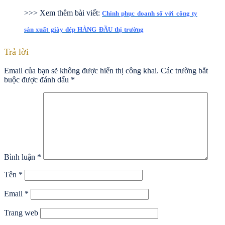
>>> Xem thêm bài viết:
Chinh phục doanh số với công ty
sản xuất giày dép HÀNG ĐẦU thị trường
Trả lời
Email của bạn sẽ không được hiển thị công khai.
Các trường bắt
buộc được đánh dấu
*
Bình luận
*
Tên
*
Email
*
Trang web