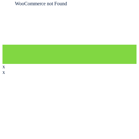
WooCommerce not Found
x
x