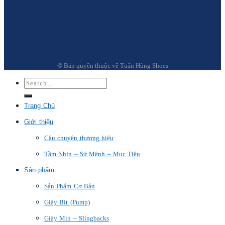
© Bản quyền thuộc về Tuấn Hùng Shoes
Trang Chủ
Giới thiệu
Câu chuyện thương hiệu
Tầm Nhìn – Sứ Mệnh – Mục Tiêu
Sản phẩm
Sản Phẩm Cơ Bản
Giày Bít (Pump)
Giày Min – Slingbacks