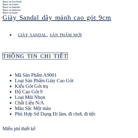
Share on facebook
Share on twitter
Share on linkedin
Share on pinterest
Share on email
Giày Sandal dây mảnh cao gót 9cm
,
GIÀY SANDAL
SẢN PHẨM MỚI
THÔNG TIN CHI TIẾT
Mã Sản Phẩm
A9001
Loại Sản Phẩm
Giày Cao Gót
Kiểu Gót
Gót trụ
Độ Cao Gót
9
Loại Mũi
Nhọn
Chất Liệu
N/A
Màu Sắc
Một màu
Phù Hợp Sử Dụng
Đi làm, đi chơi, đi tiệc
Miễn phí thiết kế