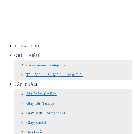
TRANG CHỦ
GIỚI THIỆU
Câu chuyện thương hiệu
Tầm Nhìn – Sứ Mệnh – Mục Tiêu
SẢN PHẨM
Sản Phẩm Cơ Bản
Giày Bít (Pump)
Giày Min – Slingbacks
Giày Sandal
Dép Guốc