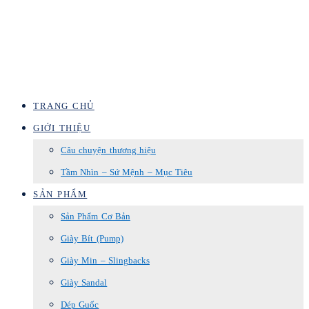
TRANG CHỦ
GIỚI THIỆU
Câu chuyện thương hiệu
Tầm Nhìn – Sứ Mệnh – Mục Tiêu
SẢN PHẨM
Sản Phẩm Cơ Bản
Giày Bít (Pump)
Giày Min – Slingbacks
Giày Sandal
Dép Guốc