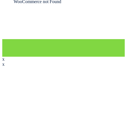
WooCommerce not Found
x
x