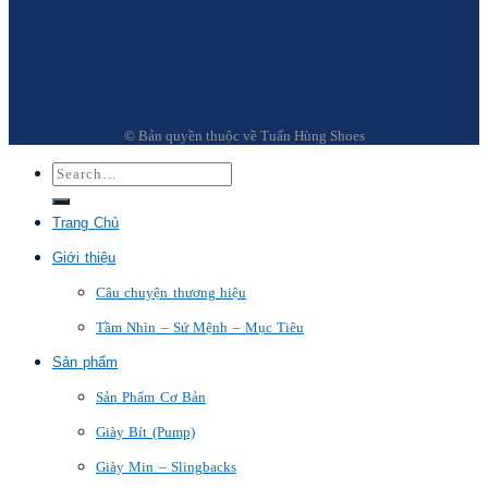
© Bản quyền thuộc về Tuấn Hùng Shoes
Trang Chủ
Giới thiệu
Câu chuyện thương hiệu
Tầm Nhìn – Sứ Mệnh – Mục Tiêu
Sản phẩm
Sản Phẩm Cơ Bản
Giày Bít (Pump)
Giày Min – Slingbacks