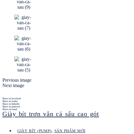
Previous image
Next image
Share on facebook
Share on twitter
Share on linkedin
Share on pinterest
Share on email
Giày bít trơn vân cá sấu cao gót
,
GIÀY BÍT (PUMP)
SẢN PHẨM MỚI