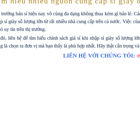
ìm hiểu nhiều nguồn cung cấp sỉ giày 
 trường bán sỉ hiện nay vô cùng đa dạng không thua kém gì bán lẻ. C
p sỉ giày số lượng lớn từ rất nhiều nhà cung cấp trên cả nước. Việc củ
có uy tín trên thị trường.
đó, liên hệ để tìm hiểu chính sách giá sỉ khi nhập sỉ giày số lượng 
g là chọn ra đơn vị mà bạn thấy là phù hợp nhất. Hãy thật cẩn trọng và
LIÊN HỆ VỚI CHÚNG TÔI:
09