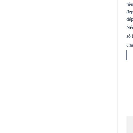
tiê
đẹp
dép
Nếu
số 
Chú