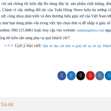
u chí mà chúng tôi luôn đặt lên hàng đầu là: sản phẩm chất lượng, đún
. Chính vì vậy những đối tác của Tuấn Hùng Shoes luôn tin tưởng v
 nữ, cùng nhau phát triển và đưa thương hiệu giày nữ của Việt Nam lớn
 như bạn đang phân vân trong việc lựa chọn đơn vị để nhập sỉ giày số 
hotline: 096.115.8881 hoặc truy cập vào website:
ngay
tuanhungshoes.com
ng tôi luôn sẵn sàng phụ vụ quý khách 24/7.
>>> Gợi ý bài viết:
Bật mí địa chỉ bán sỉ giày nữ uy tín tại Thà
Trả lời