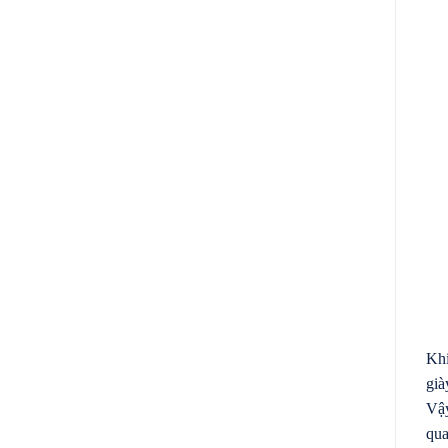
Khi
già
Vậy
qua