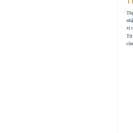
T
Thị
nhậ
vị 
Từ 
cùn