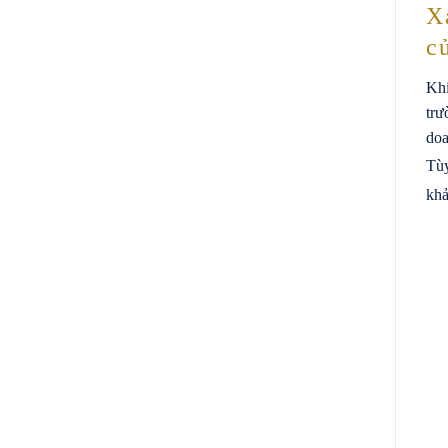
X
c
Khi
trư
doa
Tùy
khả