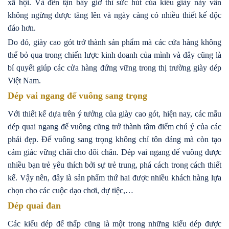
xã hội. Và đến tận bây giờ thì sức hút của kiểu giày này vẫn
không ngừng được tăng lên và ngày càng có nhiều thiết kế độc
đáo hơn.
Do đó, giày cao gót trở thành sản phẩm mà các cửa hàng không
thể bỏ qua trong chiến lược kinh doanh của mình và đây cũng là
bí quyết giúp các cửa hàng đứng vững trong thị trường giày dép
Việt Nam.
Dép vai ngang đế vuông sang trọng
Với thiết kế dựa trên ý tưởng của giày cao gót, hiện nay, các mẫu
dép quai ngang đế vuông cũng trở thành tâm điểm chú ý của các
phái đẹp. Đế vuông sang trọng không chỉ tôn dáng mà còn tạo
cảm giác vững chãi cho đôi chân. Dép vai ngang đế vuông được
nhiều bạn trẻ yêu thích bởi sự trẻ trung, phá cách trong cách thiết
kế. Vậy nên, đây là sản phẩm thứ hai được nhiều khách hàng lựa
chọn cho các cuộc dạo chơi, dự tiệc,…
Dép quai đan
Các kiểu dép đế thấp cũng là một trong những kiểu dép được