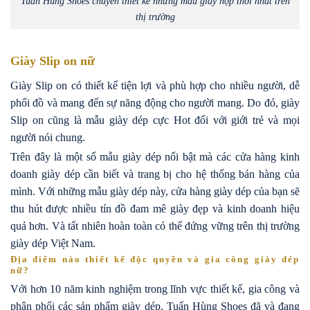
Tuấn Hùng Shoes chuyên thiết kế những mẫu giày hợp thời nhất trên
thị trường
Giày Slip on nữ
Giày Slip on có thiết kế tiện lợi và phù hợp cho nhiều người, dễ
phối đồ và mang đến sự năng động cho người mang. Do đó, giày
Slip on cũng là mẫu giày dép cực Hot đối với giới trẻ và mọi
người nói chung.
Trên đây là một số mẫu giày dép nổi bật mà các cửa hàng kinh
doanh giày dép cần biết và trang bị cho hệ thống bán hàng của
mình. Với những mẫu giày dép này, cửa hàng giày dép của bạn sẽ
thu hút được nhiều tín đồ đam mê giày đẹp và kinh doanh hiệu
quả hơn. Và tất nhiên hoàn toàn có thể đứng vững trên thị trường
giày dép Việt Nam.
Địa điểm nào thiết kế độc quyền và gia công giày dép
nữ?
Với hơn 10 năm kinh nghiệm trong lĩnh vực thiết kế, gia công và
phân phối các sản phẩm giày dép, Tuấn Hùng Shoes đã và đang