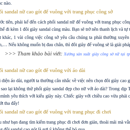
c nào.
ối sandal nữ cao gót đế vuông với trang phục công sở
ớc tiên, phải kể đến cách phối sandal nữ đế vuông với trang phục cô
thể đi kèm 1 đôi giày sandal cùng màu. Bạn sẽ trở nên thanh lịch và tự 
 khác, 1 vài công việc công sở yêu cầu chúng ta phải thường xuyên
n,… Nếu không muốn bị đau chân, thì đôi giày đế vuông sẽ là giải phá
>>> Tham khảo bài viết:
Xưởng sản xuất giày công sở nữ tại t
ối sandal nữ cao gót đế vuông với áo dài
 diện áo dài, người ta thường cân nhắc về việc nên chọn đôi giày cao g
 sao lại không thử phối giày sandal đẹp cho nữ với áo dài? Trong dịp T
mình yêu thích với kiểu giày này. Chiếc giày với chiều cao vừa phải 
ớt tha đấy!
i sandal nữ cao gót đế vuông với trang phục đi chơi
 như bạn đang tìm kiếm trang phục đi chơi đơn giản, thoải mái mà vẫn 
g đôi sandal cao gót là gợi ý không thể bỏ qua.