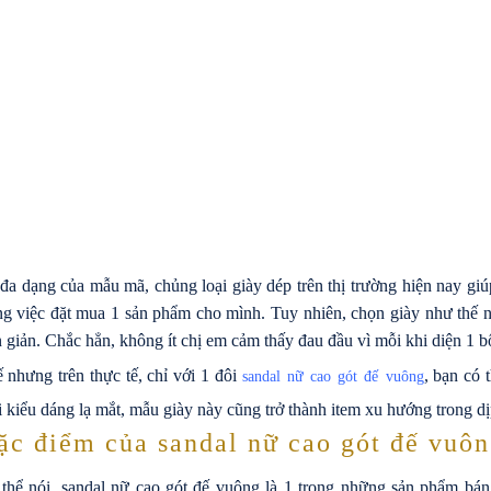
đa dạng của mẫu mã, chủng loại giày dép trên thị trường hiện nay gi
ng việc đặt mua 1 sản phẩm cho mình. Tuy nhiên, chọn giày như thế n
 giản. Chắc hẳn, không ít chị em cảm thấy đau đầu vì mỗi khi diện 1 bộ
 nhưng trên thực tế, chỉ với 1 đôi
, bạn có 
sandal nữ cao gót đế vuông
 kiểu dáng lạ mắt, mẫu giày này cũng trở thành item xu hướng trong dị
ặc điểm của sandal nữ cao gót đế vuô
thể nói, sandal nữ cao gót đế vuông là 1 trong những sản phẩm bán