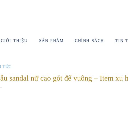
GIỚI THIỆU
SẢN PHẨM
CHÍNH SÁCH
TIN 
N TỨC
ẫu sandal nữ cao gót đế vuông – Item xu 