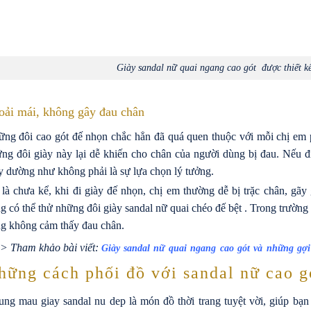
Giày sandal nữ quai ngang cao gót được thiết kế 
oải mái, không gây đau chân
ng đôi cao gót đế nhọn chắc hẳn đã quá quen thuộc với mỗi chị em 
ng đôi giày này lại dễ khiến cho chân của người dùng bị đau. Nếu đi
y dường như không phải là sự lựa chọn lý tưởng.
là chưa kể, khi đi giày đế nhọn, chị em thường dễ bị trặc chân, gãy
g có thể thử những đôi giày sandal nữ quai chéo đế bệt . Trong trường
g không cảm thấy đau chân.
 Tham khảo bài viết:
Giày sandal nữ quai ngang cao gót và những gợi
hững cách phối đồ với sandal nữ cao g
ng mau giay sandal nu dep là món đồ thời trang tuyệt vời, giúp bạn c