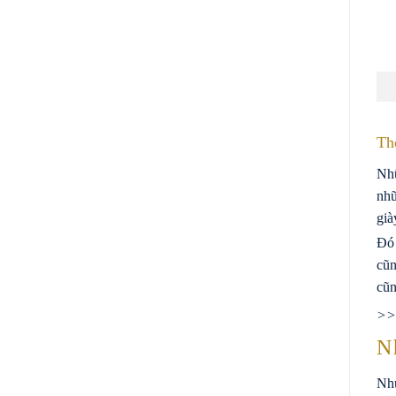
Th
Nhữ
nhữ
già
Đó 
cũn
cũn
>>>
N
Nhu