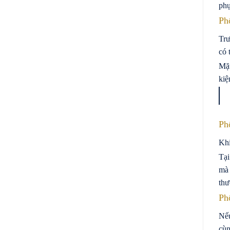
phụ
Ph
Trư
có 
Mặt
kiệ
Ph
Khi
Tại
mà 
thư
Phố
Nếu
cùn