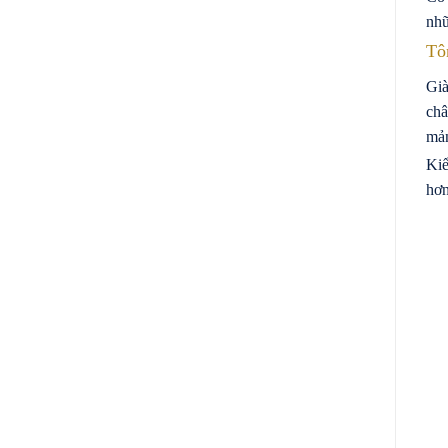
nhữ
Tô
Già
châ
mản
Kiể
hơn