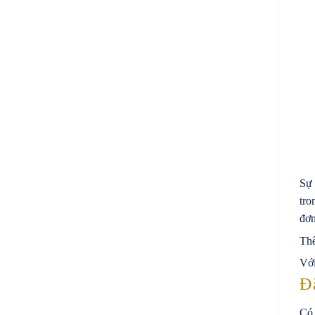
Sự 
tro
đơn
Thế
Với
Đ
Có 