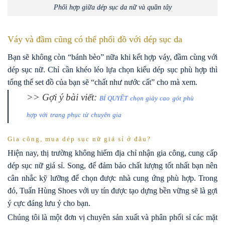
Phối hợp giữa dép sục da nữ và quần tây
Váy và đầm cũng có thể phối đồ với dép sục da
Bạn sẽ không còn “bánh bèo” nữa khi kết hợp váy, đầm cùng với
dép sục nữ. Chỉ cần khéo léo lựa chọn kiểu dép sục phù hợp thì
tổng thể set đồ của bạn sẽ “chất như nước cất” cho mà xem.
>> Gợi ý bài viết:
BÍ QUYẾT chọn giày cao gót phù
hợp với trang phục từ chuyên gia
Gia công, mua dép sục nữ giá sỉ ở đâu?
Hiện nay, thị trường không hiếm địa chỉ nhận gia công, cung cấp
dép sục nữ giá sỉ. Song, để đảm bảo chất lượng tốt nhất bạn nên
cân nhắc kỹ lưỡng để chọn được nhà cung ứng phù hợp. Trong
đó, Tuấn Hùng Shoes với uy tín được tạo dựng bền vững sẽ là gợi
ý cực đáng lưu ý cho bạn.
Chúng tôi là một đơn vị chuyên sản xuất và phân phối sỉ các mặt