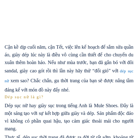
Cận kề dịp cuối năm, cận Tết, việc lên kế hoạch để sắm sửa quần
áo, giày dép lúc này là điều vô cùng cần thiết để cho chuyến du
xuân thêm hoàn hảo. Nếu như mùa trước, bạn đã gắn bó với đôi
sandal, giày cao gót rồi thì lần này hãy thử “đổi gió” với
dép sục
xem sao? Chắc chắn, gu thời trang của bạn sẽ được nâng tầm
nữ
đáng kể với món đồ này đấy nhé.
Dép sục nữ là gì?
Dép sục nữ hay giày sục trong tiếng Anh là Mule Shoes. Đây là
một sáng tạo với sự kết hợp giữa giày và dép. Sản phẩm độc đáo
vì không có phần quai hậu, tạo cảm giác thoải mái cho người
mang.
Thực tế, dép sục thời trang đã được ra đời từ rất sớm, khoảng từ