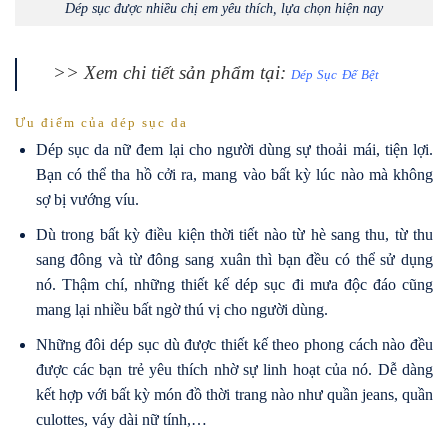
Dép sục được nhiều chị em yêu thích, lựa chọn hiện nay
>> Xem chi tiết sản phẩm tại:
Dép Sục Đế Bệt
Ưu điểm của dép sục da
Dép sục da nữ đem lại cho người dùng sự thoải mái, tiện lợi.
Bạn có thể tha hồ cởi ra, mang vào bất kỳ lúc nào mà không
sợ bị vướng víu.
Dù trong bất kỳ điều kiện thời tiết nào từ hè sang thu, từ thu
sang đông và từ đông sang xuân thì bạn đều có thể sử dụng
nó. Thậm chí, những thiết kế dép sục đi mưa độc đáo cũng
mang lại nhiều bất ngờ thú vị cho người dùng.
Những đôi dép sục dù được thiết kế theo phong cách nào đều
được các bạn trẻ yêu thích nhờ sự linh hoạt của nó. Dễ dàng
kết hợp với bất kỳ món đồ thời trang nào như quần jeans, quần
culottes, váy dài nữ tính,…