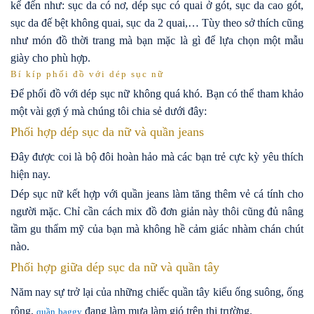
kể đến như: sục da có nơ, dép sục có quai ở gót, sục da cao gót,
sục da đế bệt không quai, sục da 2 quai,… Tùy theo sở thích cũng
như món đồ thời trang mà bạn mặc là gì để lựa chọn một mẫu
giày cho phù hợp.
Bí kíp phối đồ với dép sục nữ
Để phối đồ với dép sục nữ không quá khó. Bạn có thể tham khảo
một vài gợi ý mà chúng tôi chia sẻ dưới đây:
Phối hợp dép sục da nữ và quần jeans
Đây được coi là bộ đôi hoàn hảo mà các bạn trẻ cực kỳ yêu thích
hiện nay.
Dép sục nữ kết hợp với quần jeans làm tăng thêm vẻ cá tính cho
người mặc. Chỉ cần cách mix đồ đơn giản này thôi cũng đủ nâng
tầm gu thẩm mỹ của bạn mà không hề cảm giác nhàm chán chút
nào.
Phối hợp giữa dép sục da nữ và quần tây
Năm nay sự trở lại của những chiếc quần tây kiểu ống suông, ống
rộng,
đang làm mưa làm gió trên thị trường.
quần baggy