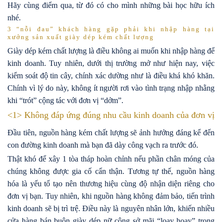
Hãy cùng điểm qua, từ đó có cho mình những bài học hữu ích
nhé.
3 “nỗi đau” khách hàng gặp phải khi nhập hàng tại
xưởng sản xuất giày dép kém chất lượng
Giày dép kém chất lượng là điều không ai muốn khi nhập hàng để
kinh doanh. Tuy nhiên, dưới thị trường mở như hiện nay, việc
kiểm soát độ tin cây, chính xác dường như là điều khá khó khăn.
Chính vì lý do này, không ít người rơi vào tình trạng nhập nhằng
khi “trót” cộng tác với đơn vị “dởm”.
<1> Không đáp ứng đúng nhu cầu kinh doanh của đơn vị
Đầu tiên, nguồn hàng kém chất lượng sẽ ảnh hưởng đáng kể đến
con đường kinh doanh mà bạn đã dày công vạch ra trước đó.
Thật khó để xây 1 tòa tháp hoàn chỉnh nếu phần chân móng của
chúng không được gia cố cẩn thận. Tương tự thế, nguồn hàng
hóa là yếu tố tạo nên thương hiệu cùng độ nhận diện riêng cho
đơn vị bạn. Tuy nhiên, khi nguồn hàng không đảm bảo, tiến trình
kinh doanh sẽ bị trì trệ. Điều này là nguyên nhân lớn, khiến nhiều
cửa hàng bán buôn giày dép nữ công sở mãi “loay hoay” trong