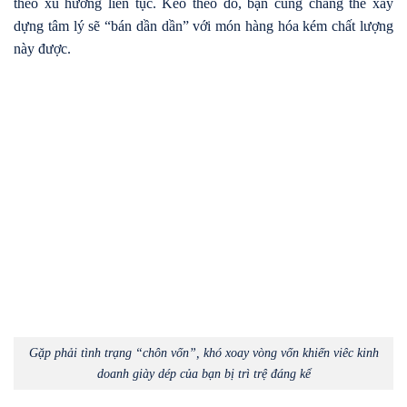
theo xu hướng liên tục. Kéo theo đó, bạn cũng chẳng thể xây
dựng tâm lý sẽ “bán dần dần” với món hàng hóa kém chất lượng
này được.
Gặp phải tình trạng “chôn vốn”, khó xoay vòng vốn khiến viêc kinh
doanh giày dép của bạn bị trì trệ đáng kể