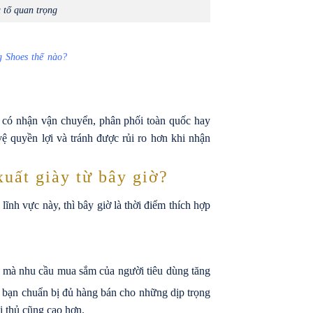
u tố quan trọng
g Shoes thế nào?
g có nhận vận chuyển, phân phối toàn quốc hay
 vệ quyền lợi và tránh được rủi ro hơn khi nhận
xuất giày từ bây giờ?
ĩnh vực này, thì bây giờ là thời điểm thích hợp
p mà nhu cầu mua sắm của người tiêu dùng tăng
p bạn chuẩn bị đủ hàng bán cho những dịp trọng
i thủ cũng cao hơn.