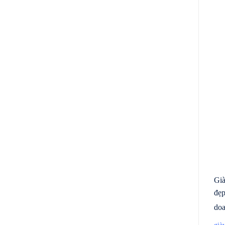
Già
đẹp
doa