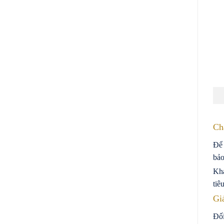
Ch
Để 
bảo
Khá
tiê
Gi
Đối