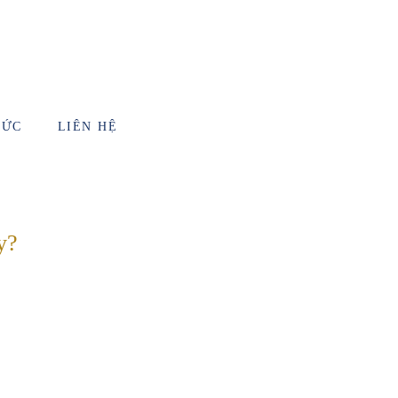
TỨC
LIÊN HỆ
y?