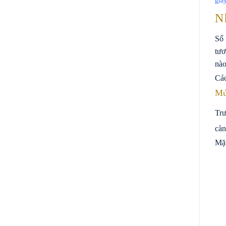
già
N
Số 
tươ
nào
Các
Mứ
Trư
càn
Mặt