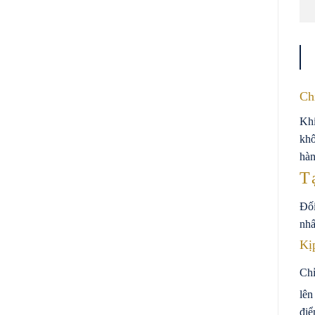
Chí
Khi
khô
hàn
T
Đối
nhấ
Kị
Chỉ
lên
điể