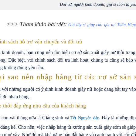
Đối với người kinh doanh, giá sỉ luôn là yế
>>> Tham khảo bài viết:
Giá lấy sỉ giày cao gót tại Tuấn Hùn
nh sách hỗ trợ vận chuyển và đổi trả
 kinh doanh, bạn cũng nên tìm hiểu cơ sở sản xuất giày nữ thời tran
ng. Đặc biệt, với chính sách đổi trả linh hoạt, chúng ta cũng sẽ bảo
g không đúng yêu cầu.
ại sao nên nhập hàng từ các cơ sở sản 
 với những người có ý định kinh doanh giày nữ hoặc đang bắt tay vào l
t để nhập hàng.
p thời đáp ứng nhu cầu của khách hàng
 còn vài tháng nữa là Giáng sinh và
. Đây là những dị
Tết Nguyên đán
 đáng kể. Cho nên, việc nhập hàng từ xưởng sản xuất giày sớm sẽ giú
m như vậy. Nhờ đó mà khả năng bán đắt hàng và cạnh tranh với các đố